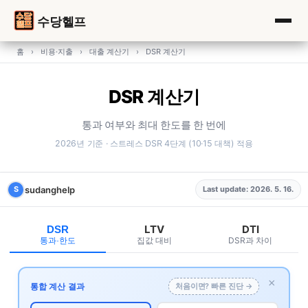
수당헬프
홈
›
비용·지출
›
대출 계산기
›
DSR 계산기
DSR 계산기
통과 여부와 최대 한도를 한 번에
2026년 기준 · 스트레스 DSR 4단계 (10·15 대책) 적용
sudanghelp
S
Last update: 2026. 5. 16.
LTV
DTI
DSR
집값 대비
DSR과 차이
통과·한도
×
통합 계산 결과
처음이면? 빠른 진단 →