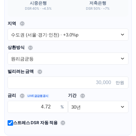
시중은행
저축은행
DSR 40% · ~4.5%
DSR 50% · ~7%
지역
ⓘ
상환방식
ⓘ
빌리려는 금액
ⓘ
만원
금리
기간
ⓘ
ⓘ
LIVE 금감원 공시
%
스트레스 DSR 자동 적용
ⓘ